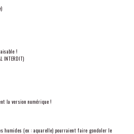
e)
aisable !
AL INTERDIT)
ent la version numérique !
es humides (ex : aquarelle) pourraient faire gondoler le