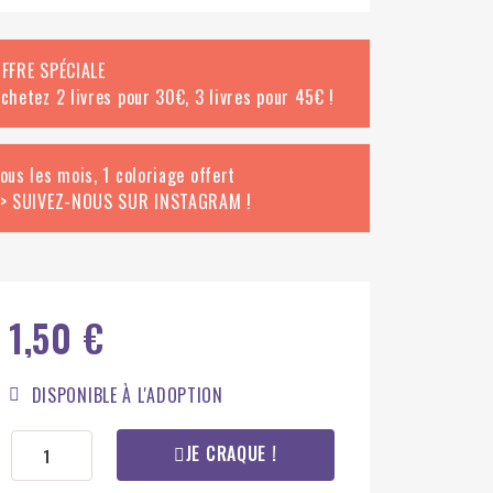
FFRE SPÉCIALE
chetez 2 livres pour 30€, 3 livres pour 45€ !
ous les mois, 1 coloriage offert
> SUIVEZ-NOUS SUR INSTAGRAM !
1,50 €
DISPONIBLE À L'ADOPTION
JE CRAQUE !