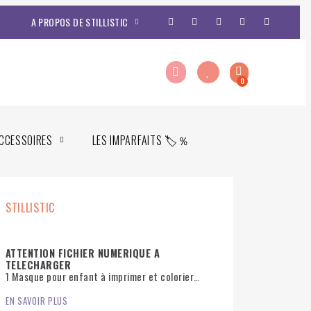
A PROPOS DE STILLISTIC
CCESSOIRES
LES IMPARFAITS 🏷️％
STILLISTIC
ATTENTION FICHIER NUMERIQUE A
TELECHARGER
1 Masque pour enfant à imprimer et colorier
pour enfants avec illustrations animaux
Halloween
EN SAVOIR PLUS