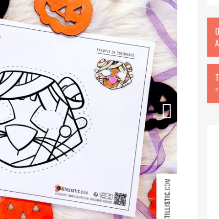
O
A
T
=