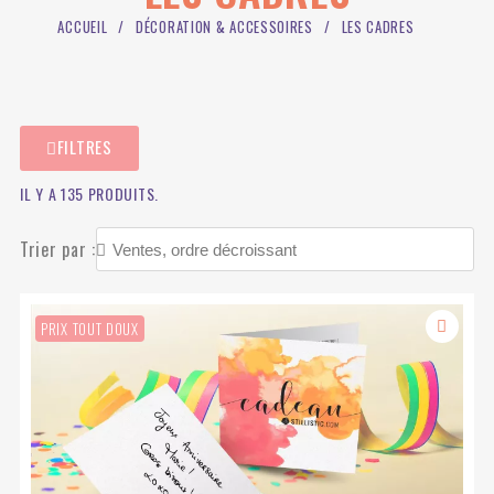
ACCUEIL
DÉCORATION & ACCESSOIRES
LES CADRES
FILTRES
IL Y A 135 PRODUITS.
Trier par :
PRIX TOUT DOUX