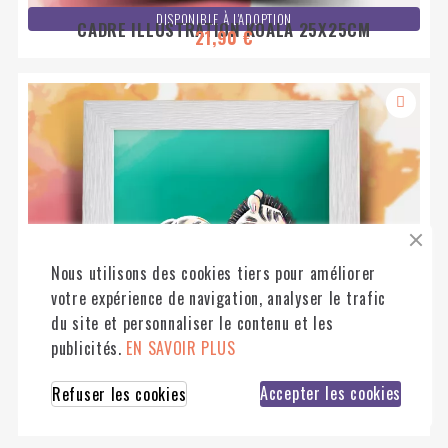
DISPONIBLE À L'ADOPTION
CADRE ILLUSTRATION KOALA 25X25CM
21,90 €
Nous utilisons des cookies tiers pour améliorer
votre expérience de navigation, analyser le trafic
du site et personnaliser le contenu et les
publicités.
EN SAVOIR PLUS
Accepter les cookies
Refuser les cookies
DISPONIBLE À L'ADOPTION
CADRE ILLUSTRATION ZÈBRE 25X25CM
21,90 €