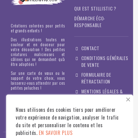
QUI EST STILLISTIC ?
DÉMARCHE ÉCO-
RESPONSABLE
Créations colorées pour petits
et grands enfants !
Des illustrations toutes en
couleur et en douceur pour
CONTACT
votre décoration ! Des petites
créatures malicieuses et
CONDITIONS GÉNÉRALES
câlines qui ne demandent qu'à
être adoptées !
DE VENTE
Sur une carte de vœux ou le
FORMULAIRE DE
support de votre choix, vous
RÉTRACTATION
laisserez-vous attendrir par ces
petites peluches !
MENTIONS LÉGALES &
POLITIQUE DE
CONFIDENTIALITÉ
Nous utilisons des cookies tiers pour améliorer
votre expérience de navigation, analyser le trafic
du site et personnaliser le contenu et les
publicités.
EN SAVOIR PLUS