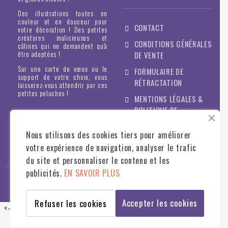
Des illustrations toutes en
couleur et en douceur pour
CONTACT
votre décoration ! Des petites
créatures malicieuses et
CONDITIONS GÉNÉRALES
câlines qui ne demandent qu'à
être adoptées !
DE VENTE
Sur une carte de vœux ou le
FORMULAIRE DE
support de votre choix, vous
RÉTRACTATION
laisserez-vous attendrir par ces
petites peluches !
MENTIONS LÉGALES &
POLITIQUE DE
CONFIDENTIALITÉ
Nous utilisons des cookies tiers pour améliorer
votre expérience de navigation, analyser le trafic
du site et personnaliser le contenu et les
publicités.
EN SAVOIR PLUS
© STILLISTIC
2022
- TOUS DROITS RÉSERVÉS - WWW.STILLISTIC.FR
Accepter les cookies
Refuser les cookies
<--
-->