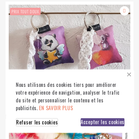
PRIX TOUT DOUX
Nous utilisons des cookies tiers pour améliorer
votre expérience de navigation, analyser le trafic
du site et personnaliser le contenu et les
DISPONIBLE À L'ADOPTION
PORTE-CLÉ / BIJOU DE SAC COTON MACRAMÉ
10,90 €
8,90 €
publicités.
EN SAVOIR PLUS
PIERRE GEMME
Accepter les cookies
Refuser les cookies