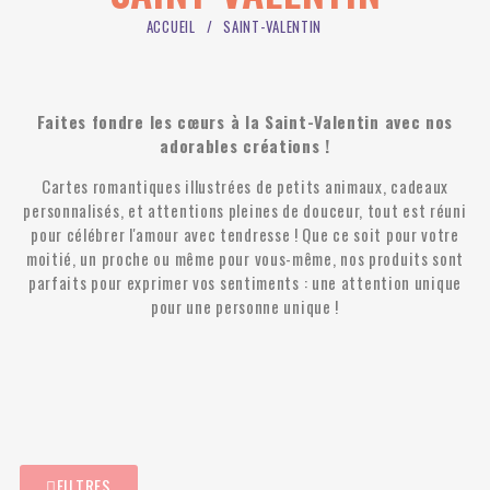
ACCUEIL
SAINT-VALENTIN
Faites fondre les cœurs à la Saint-Valentin avec nos
adorables créations !
Cartes romantiques illustrées de petits animaux, cadeaux
personnalisés, et attentions pleines de douceur, tout est réuni
pour célébrer l'amour avec tendresse ! Que ce soit pour votre
moitié, un proche ou même pour vous-même, nos produits sont
parfaits pour exprimer vos sentiments : une attention unique
pour une personne unique !
FILTRES