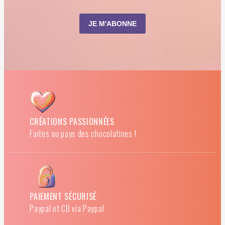
CRÉATIONS PASSIONNÉES
Faites au pays des chocolatines !
PAIEMENT SÉCURISÉ
Paypal et CB via Paypal