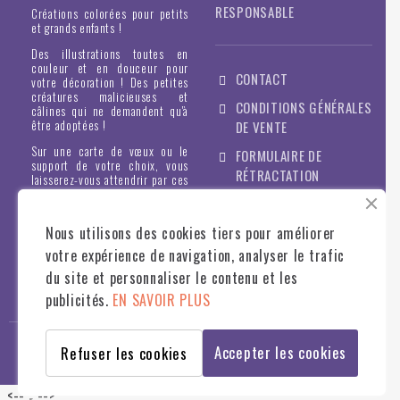
RESPONSABLE
Créations colorées pour petits
et grands enfants !
Des illustrations toutes en
couleur et en douceur pour
CONTACT
votre décoration ! Des petites
créatures malicieuses et
CONDITIONS GÉNÉRALES
câlines qui ne demandent qu'à
être adoptées !
DE VENTE
Sur une carte de vœux ou le
FORMULAIRE DE
support de votre choix, vous
RÉTRACTATION
laisserez-vous attendrir par ces
petites peluches !
MENTIONS LÉGALES &
POLITIQUE DE
Nous utilisons des cookies tiers pour améliorer
CONFIDENTIALITÉ
votre expérience de navigation, analyser le trafic
du site et personnaliser le contenu et les
publicités.
EN SAVOIR PLUS
© STILLISTIC
2022
- TOUS DROITS RÉSERVÉS - WWW.STILLISTIC.FR
Accepter les cookies
Refuser les cookies
<--
-->