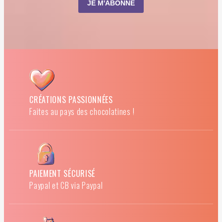
CRÉATIONS PASSIONNÉES
Faites au pays des chocolatines !
PAIEMENT SÉCURISÉ
Paypal et CB via Paypal