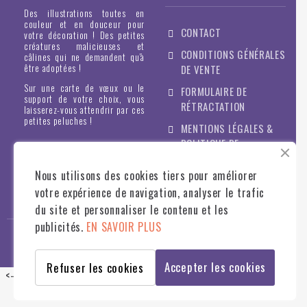
Des illustrations toutes en
couleur et en douceur pour
CONTACT
votre décoration ! Des petites
créatures malicieuses et
CONDITIONS GÉNÉRALES
câlines qui ne demandent qu'à
être adoptées !
DE VENTE
Sur une carte de vœux ou le
FORMULAIRE DE
support de votre choix, vous
RÉTRACTATION
laisserez-vous attendrir par ces
petites peluches !
MENTIONS LÉGALES &
POLITIQUE DE
CONFIDENTIALITÉ
Nous utilisons des cookies tiers pour améliorer
votre expérience de navigation, analyser le trafic
du site et personnaliser le contenu et les
publicités.
EN SAVOIR PLUS
© STILLISTIC
2022
- TOUS DROITS RÉSERVÉS - WWW.STILLISTIC.FR
Accepter les cookies
Refuser les cookies
<--
-->