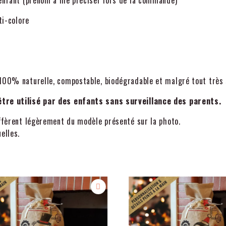
e enfant (prénom à me préciser lors de la commande)
ti-colore
100% naturelle, compostable, biodégradable et malgré tout très 
 être utilisé par des enfants sans surveillance des parents.
iffèrent légèrement du modèle présenté sur la photo.
elles.