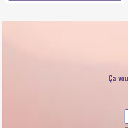
Ça vou