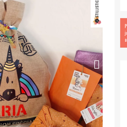
P
j
a