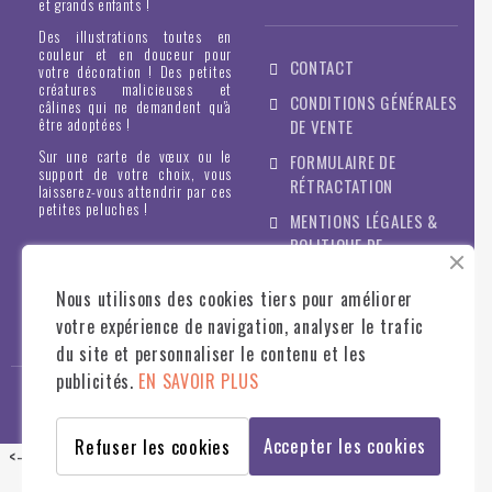
et grands enfants !
Des illustrations toutes en
couleur et en douceur pour
CONTACT
votre décoration ! Des petites
créatures malicieuses et
CONDITIONS GÉNÉRALES
câlines qui ne demandent qu'à
être adoptées !
DE VENTE
Sur une carte de vœux ou le
FORMULAIRE DE
support de votre choix, vous
RÉTRACTATION
laisserez-vous attendrir par ces
petites peluches !
MENTIONS LÉGALES &
POLITIQUE DE
CONFIDENTIALITÉ
Nous utilisons des cookies tiers pour améliorer
votre expérience de navigation, analyser le trafic
du site et personnaliser le contenu et les
publicités.
EN SAVOIR PLUS
© STILLISTIC
2022
- TOUS DROITS RÉSERVÉS - WWW.STILLISTIC.FR
Accepter les cookies
Refuser les cookies
<--
-->