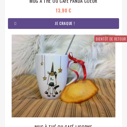
MUG À THÉ OU CAFÉ PANDA COEUR
13,90 €
JE CRAQUE !
BIENTÔT DE RETOUR