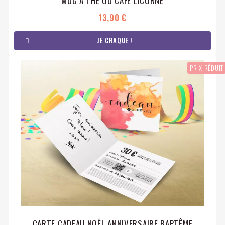
MUG À THÉ OU CAFÉ LICORNE
13,90 €
JE CRAQUE !
PRIX RÉDUIT
CARTE CADEAU NOËL ANNIVERSAIRE BAPTÊME