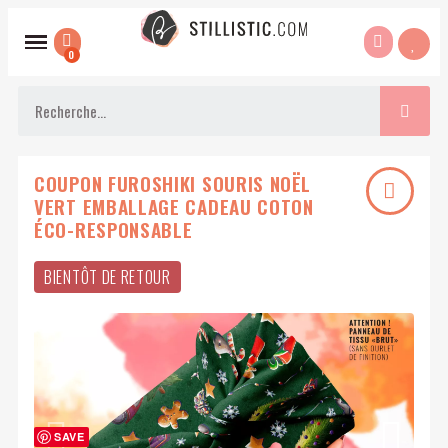
COUPON FUROSHIKI SOURIS NOËL
VERT EMBALLAGE CADEAU COTON
ÉCO-RESPONSABLE
BIENTÔT DE RETOUR
SAVE