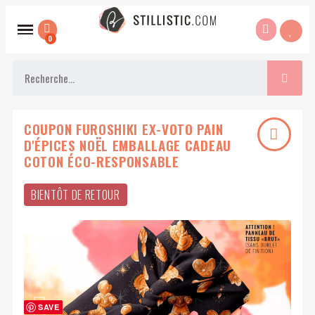
COUPON FUROSHIKI EX-VOTO PAIN
D'ÉPICES NOËL EMBALLAGE CADEAU
COTON ÉCO-RESPONSABLE
BIENTÔT DE RETOUR
SAVE