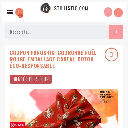
COUPON FUROSHIKI COURONNE NOËL
ROUGE EMBALLAGE CADEAU COTON
ÉCO-RESPONSABLE
BIENTÔT DE RETOUR
SAVE