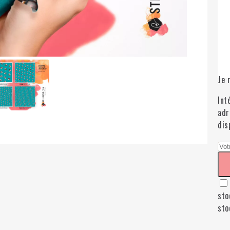
Je 
Int
adr
dis
sto
sto