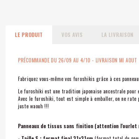
LE PRODUIT
VOS AVIS
LA LIVRAISON
PRÉCOMMANDE DU 26/09 AU 4/10 - LIVRAISON MI AOUT
Fabriquez vous-même vos furoshikis grâce à ces panneau
Le furoshiki est une tradition japonaise ancestrale pour 
Avec le furoshiki, tout est simple à emballer, on ne rate p
juste waouh !!!
Panneaux de tissus sans finition (attention l'ourlet n
- Taille S : format final 31x31cm
(format total du pan