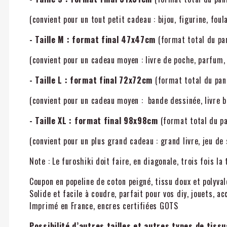
(convient pour un tout petit cadeau : bijou, figurine, foular
- Taille M :
format final 47x47cm
(format total du pa
(convient pour un cadeau moyen : livre de poche, parfum, 
- Taille L : format final 72x72cm
(format total du pan
(convient pour un cadeau moyen : bande dessinée, livre bro
- Taille XL :
format final 98x98cm
(format total du p
(convient pour un plus grand cadeau : grand livre, jeu de 
Note : Le furoshiki doit faire, en diagonale, trois fois la
Coupon en popeline de coton peigné, tissu doux et polyva
Solide et facile à coudre, parfait pour vos diy, jouets, a
Imprimé en France, encres certifiées GOTS
Possibilité d’autres tailles et autres types de tiss