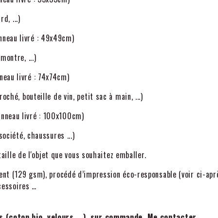
d, ...)
nneau livré : 49x49cm)
montre, ...)
neau livré : 74x74cm)
ché, bouteille de vin, petit sac à main, ...)
anneau livré : 100x100cm)
société, chaussures ...)
 taille de l'objet que vous souhaitez emballer.
lent (129 gsm), procédé d’impression éco-responsable (voir ci-apr
ccessoires …
us (coton bio, velours ...), sur commande. Me contacter.