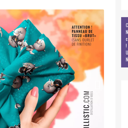
C
N
c
!
U
N