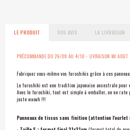
LE PRODUIT
VOS AVIS
LA LIVRAISON
PRÉCOMMANDE DU 26/09 AU 4/10 - LIVRAISON MI AOUT
Fabriquez vous-même vos furoshikis grâce à ces panneau
Le furoshiki est une tradition japonaise ancestrale pour 
Avec le furoshiki, tout est simple à emballer, on ne rate p
juste waouh !!!
Panneaux de tissus sans finition (attention l'ourlet n
- Taille S : format final 31x31cm
(format total du pan