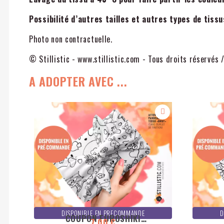
Possibilité d’autres tailles et autres types de tiss
Photo non contractuelle.
© Stillistic - www.stillistic.com - Tous droits réservés 
A ADOPTER AVEC ...
DISPONIBLE EN PRECOMMANDE
D
COUPON FUROSHIKI
7,00 €