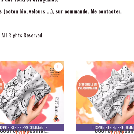
us (coton bio, velours ...), sur commande. Me contacter.
/ All Rights Reserved
ISPONIBLE EN PRECOMMANDE
DISPONIBLE EN PRECOM
COUPON FUROSHIKI
COUPON FUROSH
7,00 €
7,00 €