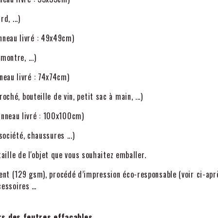
d, ...)
nneau livré : 49x49cm)
montre, ...)
neau livré : 74x74cm)
ché, bouteille de vin, petit sac à main, ...)
anneau livré : 100x100cm)
société, chaussures ...)
 taille de l'objet que vous souhaitez emballer.
lent (129 gsm), procédé d’impression éco-responsable (voir ci-apr
ccessoires …
rs des feutres effaçables.