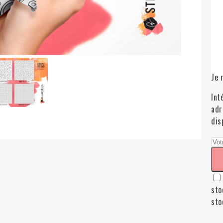
Je 
Int
adr
dis
sto
sto