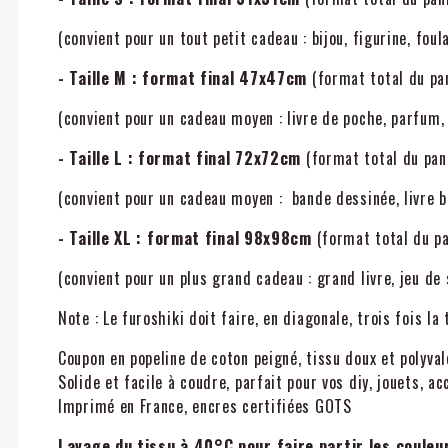
(convient pour un tout petit cadeau : bijou, figurine, foular
- Taille M :
format final 47x47cm
(format total du pa
(convient pour un cadeau moyen : livre de poche, parfum, 
- Taille L : format final 72x72cm
(format total du pan
(convient pour un cadeau moyen : bande dessinée, livre bro
- Taille XL :
format final 98x98cm
(format total du p
(convient pour un plus grand cadeau : grand livre, jeu de 
Note : Le furoshiki doit faire, en diagonale, trois fois la
Coupon en popeline de coton peigné, tissu doux et polyva
Solide et facile à coudre, parfait pour vos diy, jouets, a
Imprimé en France, encres certifiées GOTS
Lavage du tissu à 40°C pour faire partir les couleu