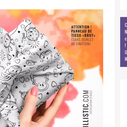
C
N
c
!
U
N