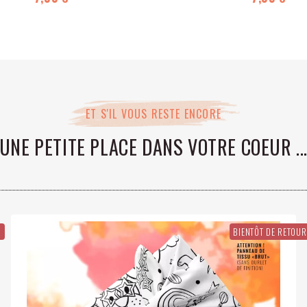
OLORIABLE CHIOT ET
COLORIABLE CIR
ÉRISSONS EMBALLAGE
EMBALLAGE CADEAU
CADEAU COTON ÉCO-
ÉCO-RESPONSAB
RESPONSABLE
ET S'IL VOUS RESTE ENCORE
UNE PETITE PLACE DANS VOTRE COEUR ..
R
BIENTÔT DE RETOUR