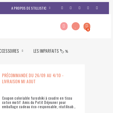
A PROPOS DE STILLISTIC
CCESSOIRES
LES IMPARFAITS 🏷️％
PRÉCOMMANDE DU 26/09 AU 4/10 -
LIVRAISON MI AOUT
Coupon coloriable furoshiki à coudre en tissu
coton motif Amis du Petit Déjeuner pour
emballage cadeau éco-responsable, réutilisable
et durable.