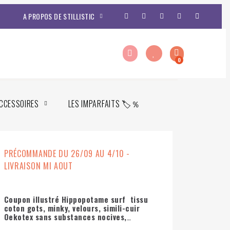
A PROPOS DE STILLISTIC
CCESSOIRES
LES IMPARFAITS 🏷️％
PRÉCOMMANDE DU 26/09 AU 4/10 -
LIVRAISON MI AOUT
Coupon illustré Hippopotame surf tissu
coton gots, minky, velours, simili-cuir
Oekotex sans substances nocives,
15x15cm ou 20x20cm