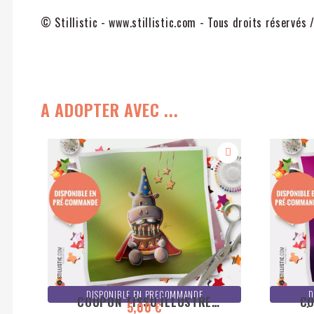
© Stillistic - www.stillistic.com - Tous droits réservés 
A ADOPTER AVEC ...
DISPONIBLE EN PRECOMMANDE
D
COUPON TISSU ILLUSTRÉ
CO
5,00 €
HIPPOPOTAME ANNIVERSAIRE
LÉ