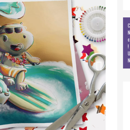
C
N
c
!
U
N