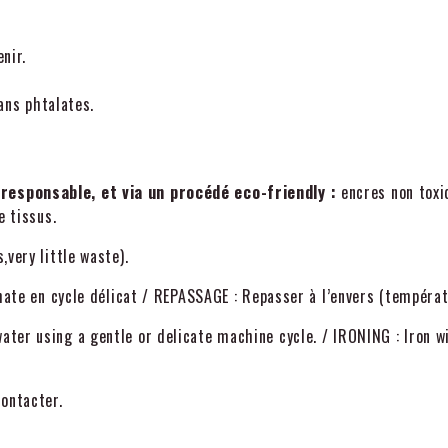
nir.
ns phtalates.
responsable, et via un procédé eco-friendly :
encres non toxi
e tissus.
very little waste).
phate en cycle délicat / REPASSAGE : Repasser à l’envers (tempéra
ter using a gentle or delicate machine cycle. / IRONING : Iron w
ontacter.