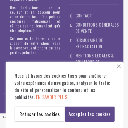
Des illustrations toutes en
couleur et en douceur pour
CONTACT
votre décoration ! Des petites
créatures malicieuses et
CONDITIONS GÉNÉRALES
câlines qui ne demandent qu'à
être adoptées !
DE VENTE
Sur une carte de vœux ou le
FORMULAIRE DE
support de votre choix, vous
RÉTRACTATION
laisserez-vous attendrir par ces
petites peluches !
MENTIONS LÉGALES &
POLITIQUE DE
CONFIDENTIALITÉ
Nous utilisons des cookies tiers pour améliorer
votre expérience de navigation, analyser le trafic
du site et personnaliser le contenu et les
publicités.
EN SAVOIR PLUS
© STILLISTIC
2022
- TOUS DROITS RÉSERVÉS - WWW.STILLISTIC.FR
Accepter les cookies
Refuser les cookies
<--
-->