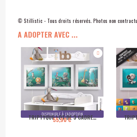
© Stillistic - Tous droits réservés. Photos non contract
A ADOPTER AVEC ...
DISPONIBLE À L'ADOPTION
TRIPTYQUE LOT DE 3 CADRES
TRIP
55,90 €
ANIMAUX DE LA JUNGLE
ILL
25X25CM
C