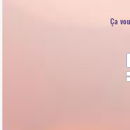
Ça vou