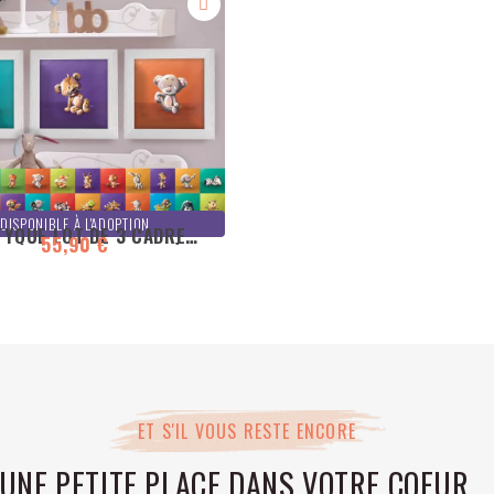
DISPONIBLE À L'ADOPTION
TYQUE LOT DE 3 CADRES
55,90 €
USTRATION ANIMAUX À
OMPOSER 25X25CM
ET S'IL VOUS RESTE ENCORE
UNE PETITE PLACE DANS VOTRE COEUR ..