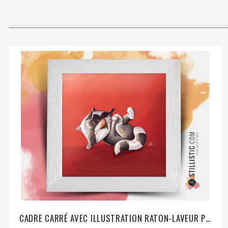
CADRE CARRÉ AVEC ILLUSTRATION RATON-LAVEUR POUR CHAMBRE ENFANT BÉBÉ 25X25CM