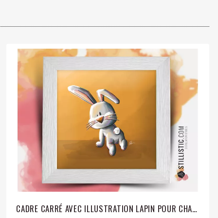
CADRE CARRÉ AVEC ILLUSTRATION LAPIN POUR CHAMBRE ENFANT BÉBÉ 25X25CM