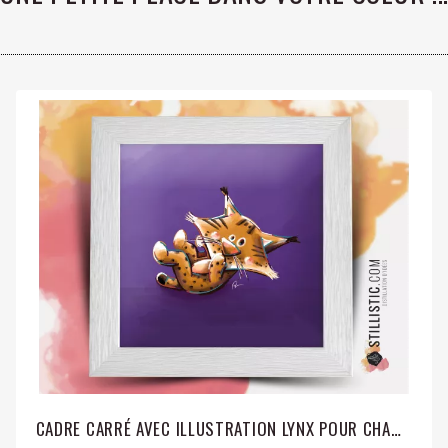
CADRE CARRÉ AVEC ILLUSTRATION LYNX POUR CHAMBRE ENFANT BÉBÉ 25X25CM